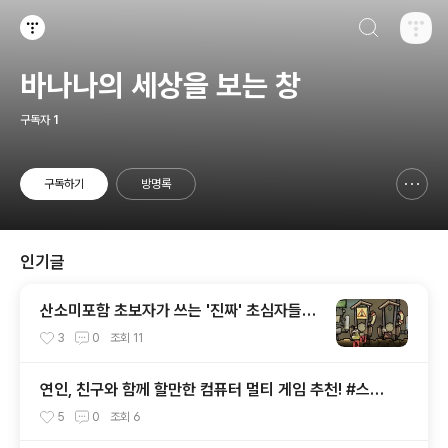
검색하기
티스토리
바나나의 세상을 보는 창
구독자
1
구독하기
방명록
신고하기 레이어
열기
인기글
산소미포함 초보자가 쓰는 '진짜' 초심자들을
위한 개념과 공략과 팁 - (1)
3
0
조회
11
연인, 친구와 함께 할만한 컴퓨터 멀티 게임 추천! #스팀
#Steam
5
0
조회
6