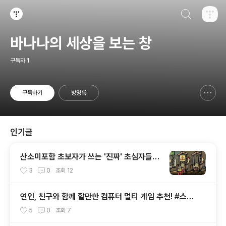
검색하기
티스토리
바나나의 세상을 보는 창
구독자
1
구독하기
방명록
신고하기 레이어
열기
인기글
산소미포함 초보자가 쓰는 '진짜' 초심자들을
위한 개념과 공략과 팁 - (1)
3
0
조회
12
연인, 친구와 함께 할만한 컴퓨터 멀티 게임 추천! #스팀
#Steam
5
0
조회
7