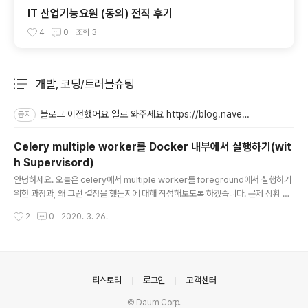
IT 산업기능요원 (동의) 전직 후기
4
0
조회
3
개발, 코딩/트러블슈팅
분류 전체보기
주요 글 목록
블로그 이전했어요 일로 와주세요 https://blog.naver.com/kkubuk_i
공지
Celery multiple worker를 Docker 내부에서 실행하기(wit
h Supervisord)
글 내용
안녕하세요. 오늘은 celery에서 multiple worker를 foreground에서 실행하기
위한 과정과, 왜 그런 결정을 했는지에 대해 작성해보도록 하겠습니다. 문제 상황 Do
cker container 내에서 celery worker를 실행하는데, concurrency가 적절하
작성시간
2
0
2020. 3. 26.
게 설정되어 있지 않아서 cpu가 너무 낮았다. celery 버전 4.4 python 3.6 이를
해결하기 위해 했던 것들 Celery 4.4 공식문서에서 확인할 수 있듯이, celery를 실
행할 때 concurrency가 설정되어 있지 않으면, machine의 CPU 갯수로 자동 셋
팅이 된다. The number of worker processes/threads can be changed
using the --concurr..
의안내
티스토리
로그인
고객센터
© Daum Corp.