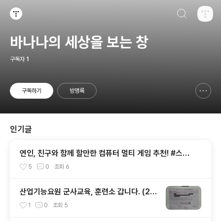
검색하기
티스토리
바나나의 세상을 보는 창
구독자
1
구독하기
방명록
신고하기 레이어
열기
인기글
연인, 친구와 함께 할만한 컴퓨터 멀티 게임 추천! #스팀
#Steam
5
0
조회
6
산업기능요원 군사교육, 훈련소 갑니다. (20
20.04.02 - 2020.04.29)
1
0
조회
5