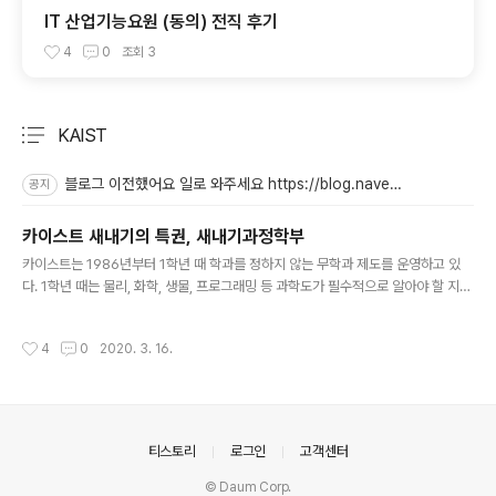
IT 산업기능요원 (동의) 전직 후기
4
0
조회
3
KAIST
분류 전체보기
주요 글 목록
블로그 이전했어요 일로 와주세요 https://blog.naver.com/kkubuk_i
공지
카이스트 새내기의 특권, 새내기과정학부
글 내용
카이스트는 1986년부터 1학년 때 학과를 정하지 않는 무학과 제도를 운영하고 있
다. 1학년 때는 물리, 화학, 생물, 프로그래밍 등 과학도가 필수적으로 알아야 할 지식
에 대해 배우고, 실제로 학과는 1학년 말에 정해서 2학년부터 해당 학과의 수업을 듣
는다. 그러면 카이스트에서 1학년 때는 어떤 친구들을 사귈 수 있을까? 보통 학과를
작성시간
4
0
2020. 3. 16.
선택하면 같은 학과 친구들과 친하게 지내거나 동아리를 들어가면 동아리 사람들하
고 친해지면 되는데 그런게 없다! 이런 새내기들을 위해서 카이스트에는 '새내기과정
학부'가 있고, 이곳에서 새내기들의 생활을 도와준다.(홈페이지 링크) 구체적으로, 초
중고 때처럼 임의로 반을 배정해서 대략 30명 정도가 같은 반이 된다. 기숙사도 바로
옆 방에 배정되어서 친해질 수 있도록 한다.(3인..
의안내
티스토리
로그인
고객센터
© Daum Corp.